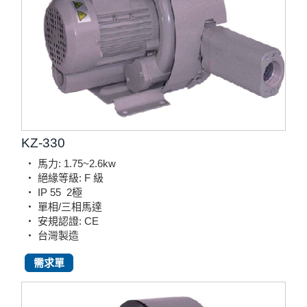
KZ-330
‧ 馬力: 1.75~2.6kw
‧ 絕緣等級: F 級
‧ IP 55
2極
‧ 單相/三相馬達
‧ 安規認證: CE
‧ 台灣製造
需求單