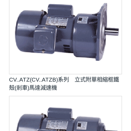
CV..ATZ(CV..ATZB)系列 立式附單相縮框鐵
殼(剎車)馬達減速機