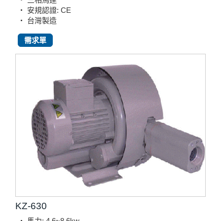
‧ 安規認證: CE
‧ 台灣製造
需求單
KZ-630
‧ 馬力: 4.6~8.6kw