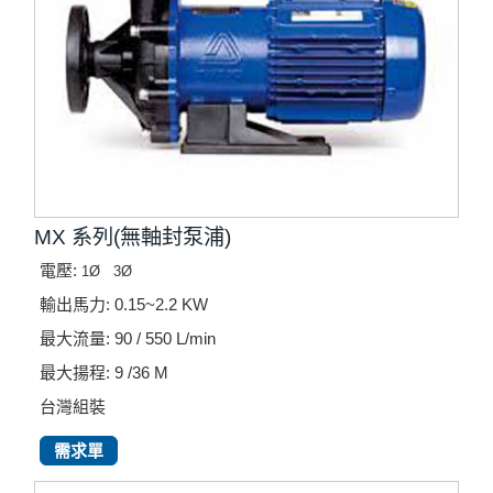
MX 系列(無軸封泵浦)
電壓:
1Ø
3Ø
輸出馬力: 0.15~2.2 KW
最大流量: 90 / 550 L/min
最大揚程: 9 /36 M
台灣組裝
需求單