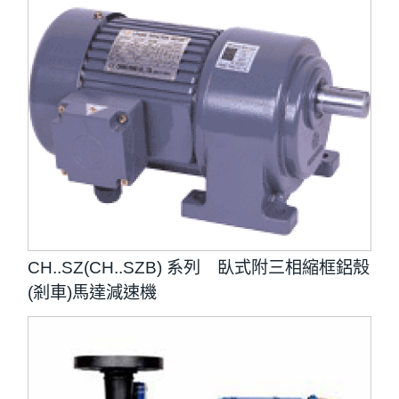
CH..SZ(CH..SZB) 系列 臥式附三相縮框鋁殼
(剎車)馬達減速機