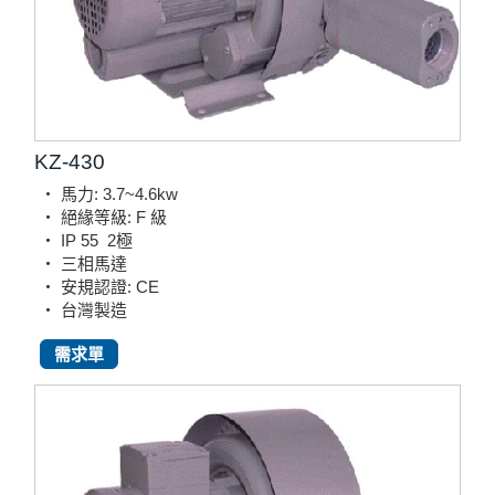
KZ-430
‧ 馬力: 3.7~4.6kw
‧ 絕緣等級: F 級
‧ IP 55
2極
‧ 三相馬達
‧ 安規認證: CE
‧ 台灣製造
需求單