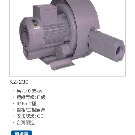
KZ-230
‧ 馬力: 0.85kw
‧ 絕緣等級: F 級
‧ IP 55
2極
‧ 單相/三相馬達
‧ 安規認證: CE
‧ 台灣製造
需求單