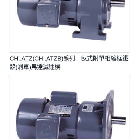
CH..ATZ(CH..ATZB)系列 臥式附單相縮框鐵
殼(剎車)馬達減速機