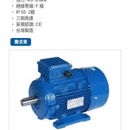
‧ 絕緣等級: F 級
‧ IP 55
2極
‧ 三相馬達
‧ 安規認證: CE
‧ 台灣製造
需求單