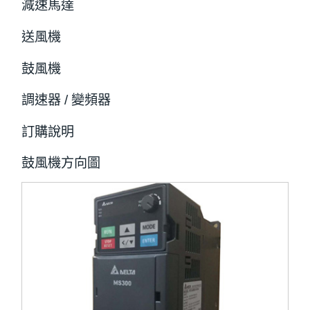
減速馬達
送風機
鼓風機
調速器 / 變頻器
訂購說明
鼓風機方向圖