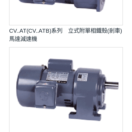
CV..AT(CV..ATB)系列 立式附單相鐵殼(剎車)
馬達減速機