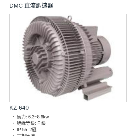
DMC 直流調速器
KZ-640
‧ 馬力: 6.3~8.6kw
‧ 絕緣等級: F 級
‧ IP 55
2極
‧ 三相馬達