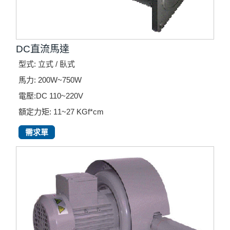
DC直流馬達
型式: 立式 / 臥式
馬力: 200W~750W
電壓:DC 110~220V
額定力矩: 11~27 KGf*cm
需求單