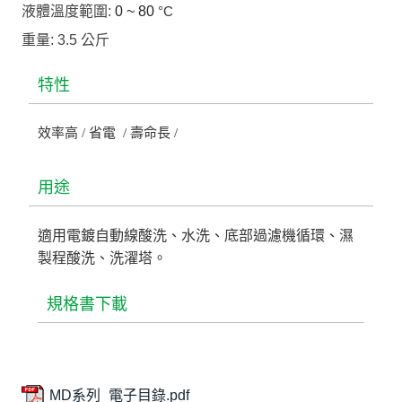
液體溫度範圍:
0 ~ 80
°C
重量: 3.5 公斤
特性
效率高 / 省電 / 壽命長 /
用途
適用電鍍自動線酸洗、水洗、底部過濾機循環、濕
製程酸洗、洗濯塔。
規格書下載
MD系列_電子目錄.pdf