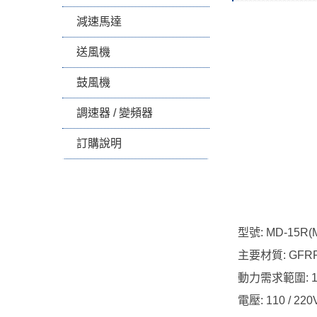
減速馬達
送風機
鼓風機
調速器 / 變頻器
訂購說明
型號: MD-15R(
主要材質: GFR
動力需求範圍: 
電壓: 110 / 220