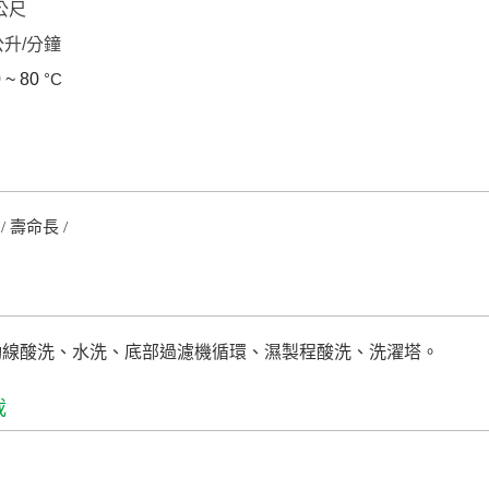
 公尺
 公升/分鐘
 ~ 80
°C
/ 壽命長 /
動線酸洗、水洗、底部過濾機循環、濕製程酸洗、洗濯塔。
載