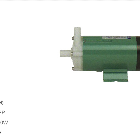
M)
PP
10W
V